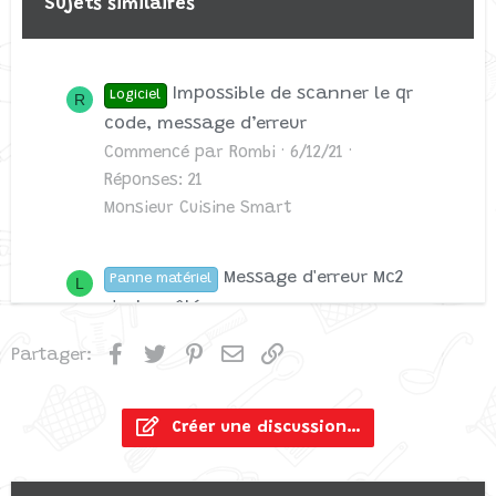
Sujets similaires
Impossible de scanner le qr
Logiciel
R
code, message d’erreur
Commencé par Rombi
6/12/21
Réponses: 21
Monsieur Cuisine Smart
Message d'erreur Mc2
Panne matériel
L
s'est arrêté
Commencé par LorettG
25/6/20
Facebook
Twitter
Pinterest
Email
Lien
Partager:
Réponses: 33
Monsieur Cuisine Connect
Créer une discussion…
Message HHH sur le
Panne matériel
M
Monsieur Cuisine Lidl