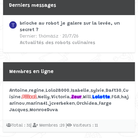
Derniers messages
Commencé par Marion
24/7/19
Réponses: 1
Monsieur Cuisine Connect
brioche au robot je galere sur la levée, un
T
secret ?
Dernier: thomasz
20/7/26
Bruit thermostat companion
Général
Actualités des robots culinaires
V
xl
Commencé par Vivinoir
21/1/24
Réponses: 3
Membres en ligne
Companion et Companion XL
Antoine
regine
Lolo28000
Isabelle
sylvie
Daft30
Cu
Fond plat I-Companion
Accessoire
G
isine
Piiixel
Nelly
Victoria
Zeur
Will
Lolotte
FGA
haj
Touch XL
arinou
marina41
jcverbeken
Orchidea
Farge
Commencé par Gayel49
12/12/23
Jacques
MonroeDuva
Réponses: 6
I-companion et i-companion XL
Total : 31|
Membres :20 |
Visiteurs : 11