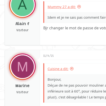
A
Mummy 27 a dit:
Idem et je ne sais pas comment fair
Alain f
Bjr changer le mot de passe de votr
Visiteur
11/4/21
M
Cuisine a dit:
Bonjour,
Déçue de ne pas pouvoir mouliner a
Marine
inférieure soit à 60°, pour réduire 
Visiteur
plus!). c’est désagréable ! Le temps 