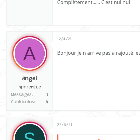
Complètement...... C'est nul nul
12/4/21
A
Bonjour je n arrive pas a rajouté le
Angel
Apprenti.e
Messages
1
Cookicoins
6
22/5/21
S