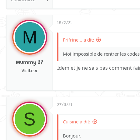
Cookicoins
9
18/2/21
M
Frifrine... a dit:
Moi impossible de rentrer les codes 
Mummy 27
Idem et je ne sais pas comment fai
Visiteur
27/3/21
S
Cuisine a dit:
Bonjour,