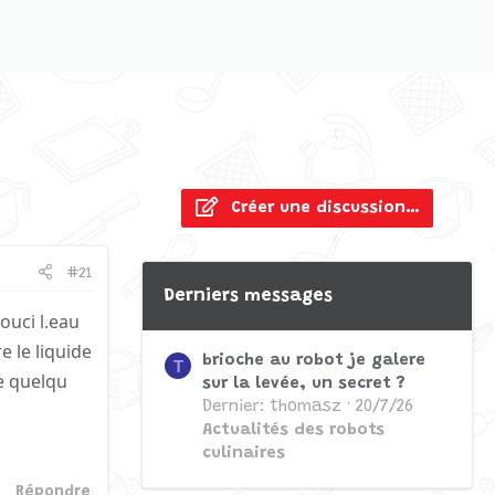
Créer une discussion…
#21
Derniers messages
ouci l.eau
e le liquide
brioche au robot je galere
T
ce quelqu
sur la levée, un secret ?
Dernier: thomasz
20/7/26
Actualités des robots
culinaires
Répondre