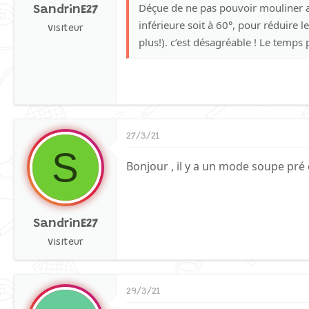
Déçue de ne pas pouvoir mouliner a
SandrinE27
inférieure soit à 60°, pour réduire 
Visiteur
plus!). c’est désagréable ! Le temps 
27/3/21
S
Bonjour , il y a un mode soupe pré 
SandrinE27
Visiteur
29/3/21