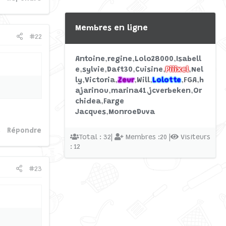
Membres en ligne
#22
Antoine
regine
Lolo28000
Isabell
e
sylvie
Daft30
Cuisine
Piiixel
Nel
ly
Victoria
Zeur
Will
Lolotte
FGA
h
ajarinou
marina41
jcverbeken
Or
chidea
Farge
Jacques
MonroeDuva
Répondre
Total : 32|
Membres :20 |
Visiteurs
: 12
#23