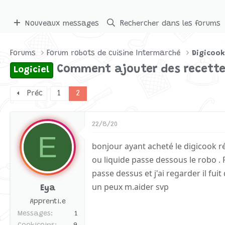
Nouveaux messages
Rechercher dans les forums
Forums
Forum robots de cuisine Intermarché
Digicook
Comment ajouter des recett
Logiciel
Préc
1
2
22/8/20
E
bonjour ayant acheté le digicook r
ou liquide passe dessous le robo . 
passe dessus et j'ai regarder il fu
un peux m.aider svp
Eya
Apprenti.e
Messages
1