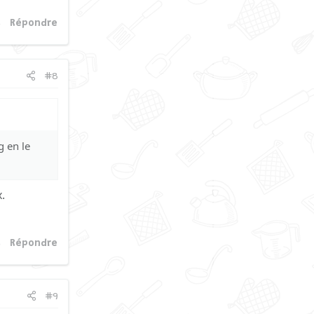
Répondre
#8
g en le
.
Répondre
#9