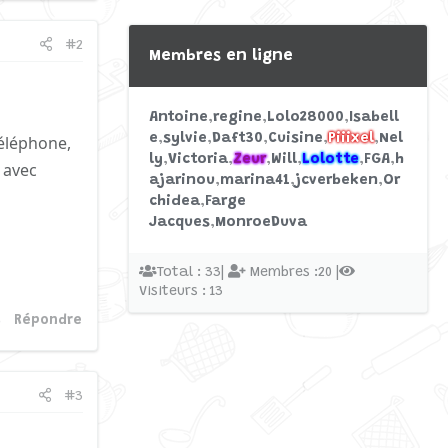
#2
Membres en ligne
Antoine
regine
Lolo28000
Isabell
e
sylvie
Daft30
Cuisine
Piiixel
Nel
téléphone,
ly
Victoria
Zeur
Will
Lolotte
FGA
h
 avec
ajarinou
marina41
jcverbeken
Or
chidea
Farge
Jacques
MonroeDuva
Total : 33|
Membres :20 |
Visiteurs : 13
Répondre
#3