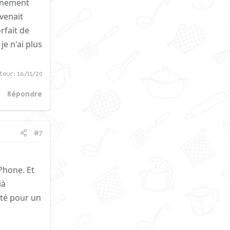
finement
 venait
rfait de
je n'ai plus
ateur:
16/11/20
Répondre
#7
Phone. Et
ià
ité pour un