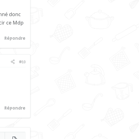
onné donc
rcir ce Mdp
Répondre
#10
Répondre