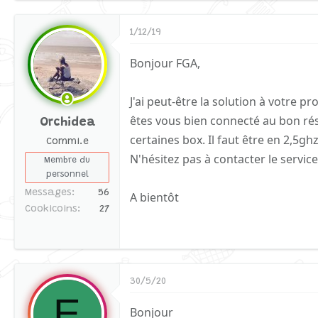
1/12/19
Bonjour FGA,
J'ai peut-être la solution à votre p
êtes vous bien connecté au bon rés
Orchidea
certaines box. Il faut être en 2,5gh
Commi.e
N'hésitez pas à contacter le servic
Membre du
personnel
Messages
56
A bientôt
Cookicoins
27
30/5/20
E
Bonjour