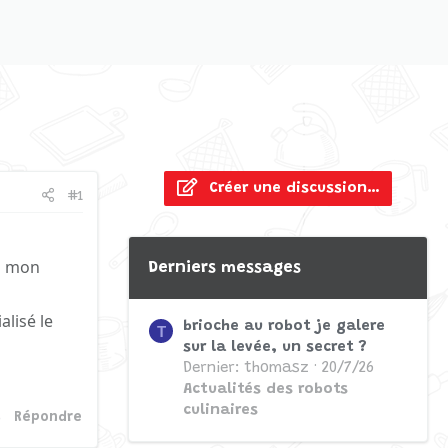
Créer une discussion…
#1
 à mon
Derniers messages
alisé le
brioche au robot je galere
T
sur la levée, un secret ?
Dernier: thomasz
20/7/26
Actualités des robots
culinaires
Répondre